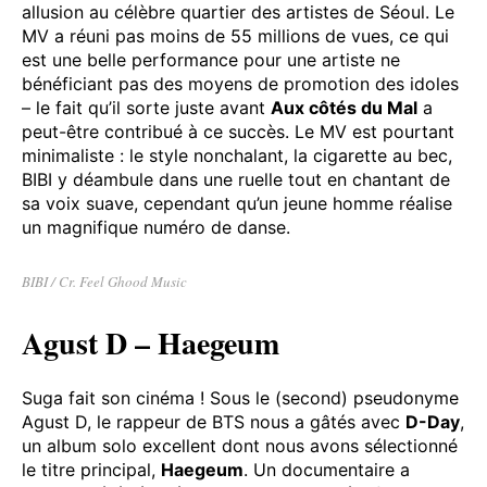
d’enregistrer quelques titres, pour le plus grand plaisir
de ses fans. Le meilleur d’entre eux est sans conteste
Hongdae R&B
, un morceau R&B à l’instrumentation
dépouillée, et qui comme son titre l’indique fait
allusion au célèbre quartier des artistes de Séoul. Le
MV a réuni pas moins de 55 millions de vues, ce qui
est une belle performance pour une artiste ne
bénéficiant pas des moyens de promotion des idoles
– le fait qu’il sorte juste avant
Aux côtés du Mal
a
peut-être contribué à ce succès. Le MV est pourtant
minimaliste : le style nonchalant, la cigarette au bec,
BIBI y déambule dans une ruelle tout en chantant de
sa voix suave, cependant qu’un jeune homme réalise
un magnifique numéro de danse.
BIBI / Cr. Feel Ghood Music
Agust D – Haegeum