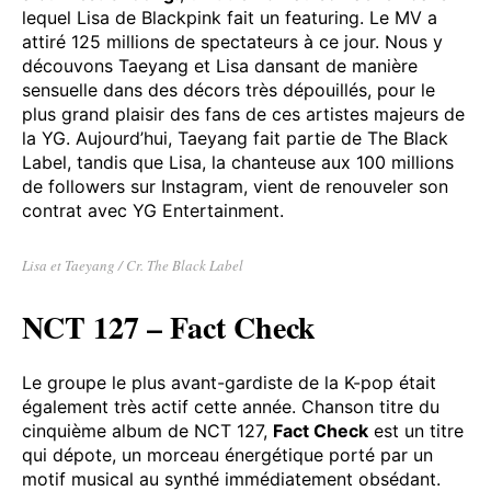
Taeyang était très actif en 2023 avec l’album Down
to Earth, dont le premier extrait Vibe, est en tête de
cette playlist. L’autre collaboration majeure de cet
album est
Shoong!
, un titre R&B au son aérien dans
lequel Lisa de Blackpink fait un featuring. Le MV a
attiré 125 millions de spectateurs à ce jour. Nous y
découvons Taeyang et Lisa dansant de manière
sensuelle dans des décors très dépouillés, pour le
plus grand plaisir des fans de ces artistes majeurs de
la YG. Aujourd’hui, Taeyang fait partie de The Black
Label, tandis que Lisa, la chanteuse aux 100 millions
de followers sur Instagram, vient de renouveler son
contrat avec YG Entertainment.
Lisa et Taeyang / Cr. The Black Label
NCT 127 – Fact Check
Le groupe le plus avant-gardiste de la K-pop était