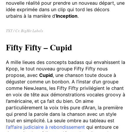
emprunte directement au génial
Take On Me
de A-ha
(un peu comme le faisait Harry Styles dans
As It
Was
), pour un effet tout à fait sympathique. La
chanson parle de la possibilité d’explorer une
nouvelle réalité pour prendre un nouveau départ, une
idée exprimée dans un clip qui tord les décors
urbains à la manière d’
Inception
.
TXT / Cr. BigHit Labels
Fifty Fifty – Cupid
A mille lieues des concepts badass qui envahissent la
Kpop, le tout nouveau groupe Fifty Fifty nous
propose, avec
Cupid
, une chanson toute douce à
déguster comme un bonbon. A l’instar d’un groupe
comme NewJeans, les Fifty Fifty privilégient le chant
en voix de tête aux démonstrations vocales groovy à
l’américaine, et ça fait du bien. On aime