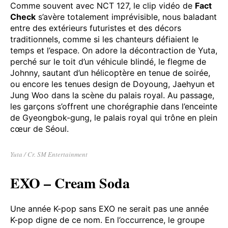
également très actif cette année. Chanson titre du
cinquième album de NCT 127,
Fact Check
est un titre
qui dépote, un morceau énergétique porté par un
motif musical au synthé immédiatement obsédant.
Comme souvent avec NCT 127, le clip vidéo de
Fact
Check
s’avère totalement imprévisible, nous baladant
entre des extérieurs futuristes et des décors
traditionnels, comme si les chanteurs défiaient le
temps et l’espace. On adore la décontraction de Yuta,
perché sur le toit d’un véhicule blindé, le flegme de
Johnny, sautant d’un hélicoptère en tenue de soirée,
ou encore les tenues design de Doyoung, Jaehyun et
Jung Woo dans la scène du palais royal. Au passage,
les garçons s’offrent une chorégraphie dans l’enceinte
de Gyeongbok-gung, le palais royal qui trône en plein
cœur de Séoul.
Yuta / Cr. SM Entertainment