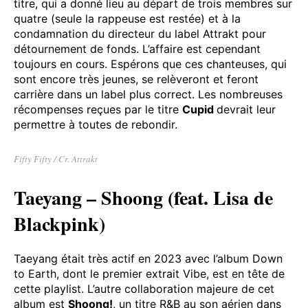
particulièrement la voix très pure d’Aran, la première
qui prend la parole dans la chanson avec un style
tout en simplicité. La seule ombre au tableau est
l’affaire judiciaire à rebondissement
qui entoure ce
titre, qui a donné lieu au départ de trois membres sur
quatre (seule la rappeuse est restée) et à la
condamnation du directeur du label Attrakt pour
détournement de fonds. L’affaire est cependant
toujours en cours. Espérons que ces chanteuses, qui
sont encore très jeunes, se relèveront et feront
carrière dans un label plus correct. Les nombreuses
récompenses reçues par le titre
Cupid
devrait leur
permettre à toutes de rebondir.
Fifty Fifty / Cr. Attrakt
Taeyang – Shoong (feat. Lisa de
Blackpink)