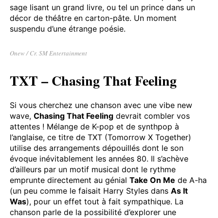
renforcé par les choeurs qui secondent la voix
d’Onew dans le refrain. Le clip vidéo, qui semble
raconter un tournage, fait apparaitre Onew tour à
tour
casual
dans les coulisses d’un studio, en garçon
sage lisant un grand livre, ou tel un prince dans un
décor de théâtre en carton-pâte. Un moment
suspendu d’une étrange poésie.
Onew / Cr. SM Entertainment
TXT – Chasing That Feeling
Si vous cherchez une chanson avec une vibe new
wave,
Chasing That Feeling
devrait combler vos
attentes ! Mélange de K-pop et de synthpop à
l’anglaise, ce titre de TXT (Tomorrow X Together)
utilise des arrangements dépouillés dont le son
évoque inévitablement les années 80. Il s’achève
d’ailleurs par un motif musical dont le rythme