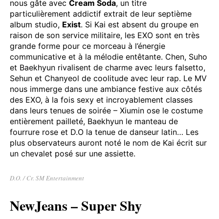
EXO – Cream Soda
Une année K-pop sans EXO ne serait pas une année
K-pop digne de ce nom. En l’occurrence, le groupe
nous gâte avec
Cream Soda
, un titre
particulièrement addictif extrait de leur septième
album studio,
Exist
. Si Kai est absent du groupe en
raison de son service militaire, les EXO sont en très
grande forme pour ce morceau à l’énergie
communicative et à la mélodie entêtante. Chen, Suho
et Baekhyun rivalisent de charme avec leurs falsetto,
Sehun et Chanyeol de coolitude avec leur rap. Le MV
nous immerge dans une ambiance festive aux côtés
des EXO, à la fois sexy et incroyablement classes
dans leurs tenues de soirée – Xiumin ose le costume
entièrement pailleté, Baekhyun le manteau de
fourrure rose et D.O la tenue de danseur latin… Les
plus observateurs auront noté le nom de Kai écrit sur
un chevalet posé sur une assiette.