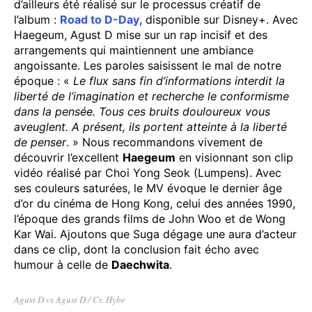
Suga fait son cinéma ! Sous le (second) pseudonyme
Agust D, le rappeur de BTS nous a gâtés avec
D-Day
,
un album solo excellent dont nous avons sélectionné
le titre principal,
Haegeum
. Un documentaire a
d’ailleurs été réalisé sur le processus créatif de
l’album :
Road to D-Day
, disponible sur Disney+. Avec
Haegeum, Agust D mise sur un rap incisif et des
arrangements qui maintiennent une ambiance
angoissante. Les paroles saisissent le mal de notre
époque : «
Le flux sans fin d’informations interdit la
liberté de l’imagination et recherche le conformisme
dans la pensée. Tous ces bruits douloureux vous
aveuglent. A présent, ils portent atteinte à la liberté
de penser
. » Nous recommandons vivement de
découvrir l’excellent
Haegeum
en visionnant son clip
vidéo réalisé par Choi Yong Seok (Lumpens). Avec
ses couleurs saturées, le MV évoque le dernier âge
d’or du cinéma de Hong Kong, celui des années 1990,
l’époque des grands films de John Woo et de Wong
Kar Wai. Ajoutons que Suga dégage une aura d’acteur
dans ce clip, dont la conclusion fait écho avec