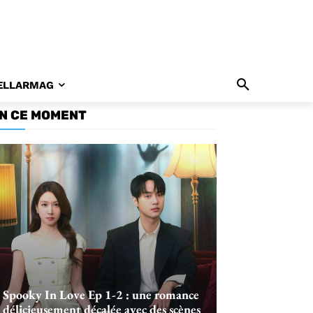
ELLARMAG
N CE MOMENT
Spooky In Love Ep 1-2 : une romance
délicieusement décalée avec des scènes