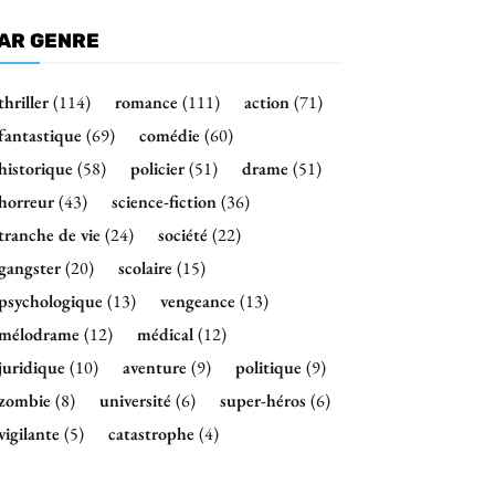
AR GENRE
thriller
(114)
romance
(111)
action
(71)
fantastique
(69)
comédie
(60)
historique
(58)
policier
(51)
drame
(51)
horreur
(43)
science-fiction
(36)
tranche de vie
(24)
société
(22)
gangster
(20)
scolaire
(15)
psychologique
(13)
vengeance
(13)
mélodrame
(12)
médical
(12)
juridique
(10)
aventure
(9)
politique
(9)
zombie
(8)
université
(6)
super-héros
(6)
vigilante
(5)
catastrophe
(4)