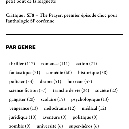
petit bout de la lorgnette
Critique : SF8 – The Prayer, premier épisode choc pour
l’anthologie SF coréenne
PAR GENRE
thriller
(117)
romance
(111)
action
(71)
fantastique
(71)
comédie
(60)
historique
(58)
policier
(53)
drame
(51)
horreur
(47)
science-fiction
(37)
tranche de vie
(24)
société
(22)
gangster
(20)
scolaire
(15)
psychologique
(13)
vengeance
(13)
mélodrame
(12)
médical
(12)
juridique
(10)
aventure
(9)
politique
(9)
zombie
(9)
université
(6)
super-héros
(6)