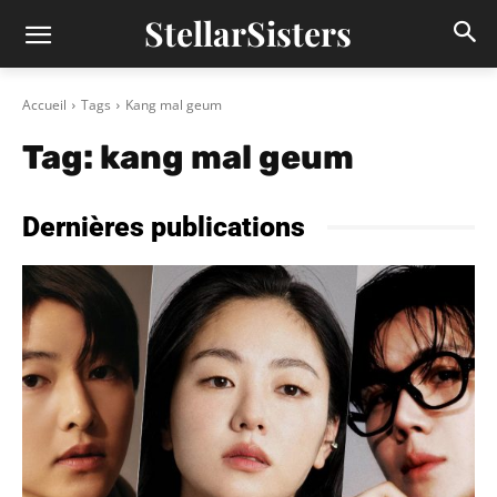
StellarSisters
Accueil
Tags
Kang mal geum
Tag:
kang mal geum
Dernières publications