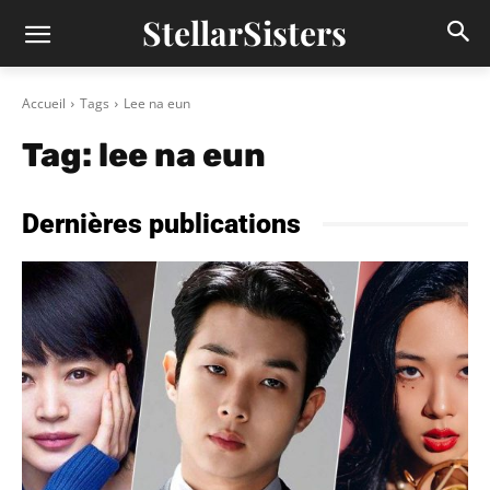
StellarSisters
Accueil
Tags
Lee na eun
Tag:
lee na eun
Dernières publications