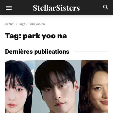
StellarSisters
Accueil
Tags
Park yoo na
Tag:
park yoo na
Dernières publications