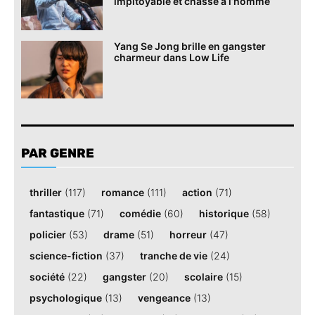
impitoyable et chasse à l’homme
Yang Se Jong brille en gangster
charmeur dans Low Life
PAR GENRE
thriller
(117)
romance
(111)
action
(71)
fantastique
(71)
comédie
(60)
historique
(58)
policier
(53)
drame
(51)
horreur
(47)
science-fiction
(37)
tranche de vie
(24)
société
(22)
gangster
(20)
scolaire
(15)
psychologique
(13)
vengeance
(13)