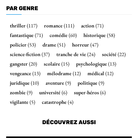
PAR GENRE
thriller
(117)
romance
(111)
action
(71)
fantastique
(71)
comédie
(60)
historique
(58)
policier
(53)
drame
(51)
horreur
(47)
science-fiction
(37)
tranche de vie
(24)
société
(22)
gangster
(20)
scolaire
(15)
psychologique
(13)
vengeance
(13)
mélodrame
(12)
médical
(12)
juridique
(10)
aventure
(9)
politique
(9)
zombie
(9)
université
(6)
super-héros
(6)
vigilante
(5)
catastrophe
(4)
DÉCOUVREZ AUSSI