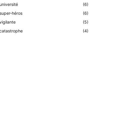
université
(6)
super-héros
(6)
vigilante
(5)
catastrophe
(4)