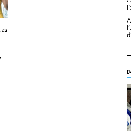
A
l
A
l
u du
d
n
D