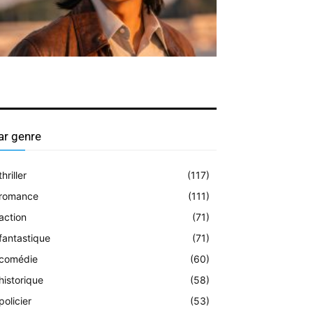
ar genre
thriller
(117)
romance
(111)
action
(71)
fantastique
(71)
comédie
(60)
historique
(58)
policier
(53)