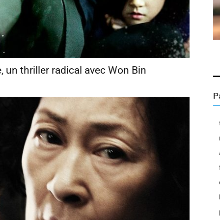
un thriller radical avec Won Bin
P