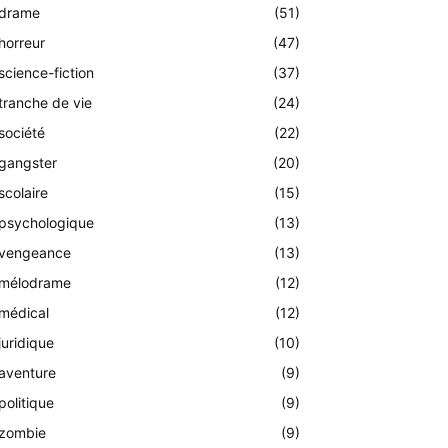
drame
(51)
horreur
(47)
science-fiction
(37)
tranche de vie
(24)
société
(22)
gangster
(20)
scolaire
(15)
psychologique
(13)
vengeance
(13)
mélodrame
(12)
médical
(12)
juridique
(10)
aventure
(9)
politique
(9)
zombie
(9)