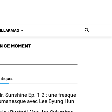
ELLARMAG
N CE MOMENT
ramabuzz 07/26 : Nam Joo
yuk, Park Ji Hyun, Hong
wa Yeon
ritiques
r. Sunshine Ep. 1-2 : une fresque
omanesque avec Lee Byung Hun