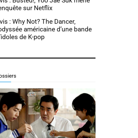
vis : Busted!, Yoo Jae Suk mène
’enquête sur Netflix
vis : Why Not? The Dancer,
’odyssée américaine d’une bande
’idoles de K-pop
ossiers