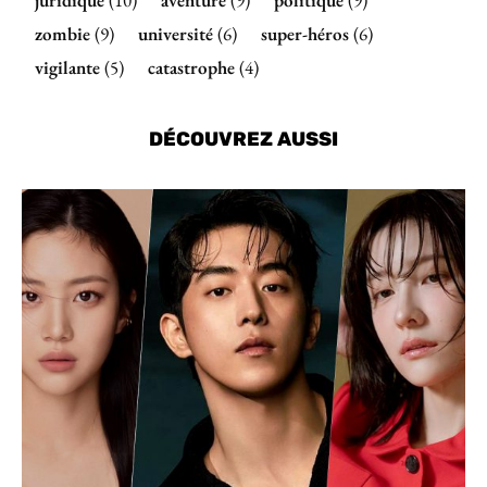
juridique
(10)
aventure
(9)
politique
(9)
zombie
(9)
université
(6)
super-héros
(6)
vigilante
(5)
catastrophe
(4)
DÉCOUVREZ AUSSI