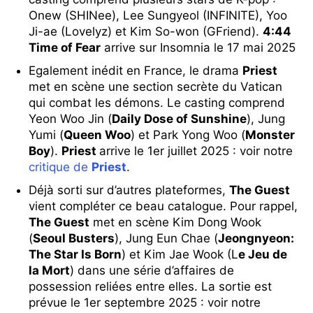
Onew (SHINee), Lee Sungyeol (INFINITE), Yoo
Ji-ae (Lovelyz) et Kim So-won (GFriend).
4:44
Time of Fear
arrive sur Insomnia le 17 mai 2025
Egalement inédit en France, le drama
Priest
met en scène une section secrète du Vatican
qui combat les démons. Le casting comprend
Yeon Woo Jin (
Daily Dose of Sunshine
), Jung
Yumi (
Queen Woo
) et Park Yong Woo (
Monster
Boy
).
Priest
arrive le 1er juillet 2025 : voir notre
critique de
Priest
.
Déjà sorti sur d’autres plateformes,
The Guest
vient compléter ce beau catalogue. Pour rappel,
The Guest
met en scène Kim Dong Wook
(
Seoul Busters
), Jung Eun Chae (
Jeongnyeon:
The Star Is Born
) et Kim Jae Wook (L
e Jeu de
la Mort
) dans une série d’affaires de
possession reliées entre elles. La sortie est
prévue le 1er septembre 2025 : voir notre