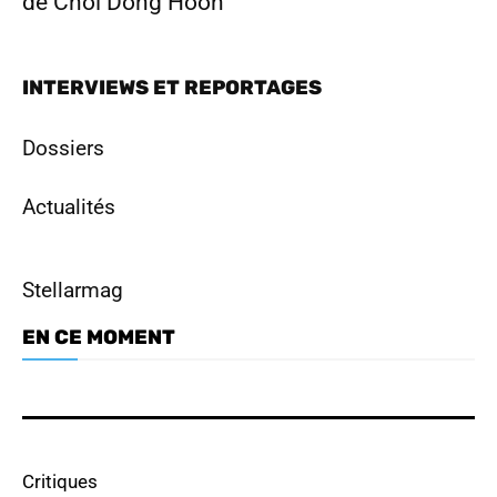
de Choi Dong Hoon
INTERVIEWS ET REPORTAGES
Dossiers
Actualités
Stellarmag
EN CE MOMENT
Dramabuzz 07/26 : Nam Joo Hyuk,
Park Ji Hyun, Hong Hwa Yeon
Critiques