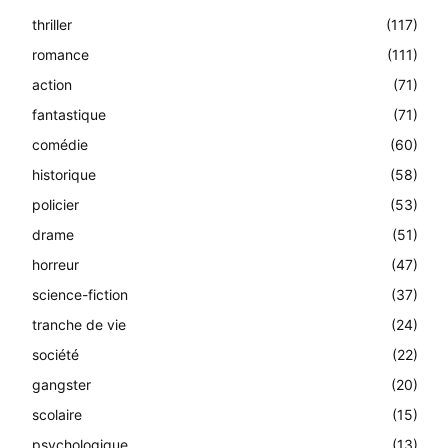
thriller
(117)
romance
(111)
action
(71)
fantastique
(71)
comédie
(60)
historique
(58)
policier
(53)
drame
(51)
horreur
(47)
science-fiction
(37)
tranche de vie
(24)
société
(22)
gangster
(20)
scolaire
(15)
psychologique
(13)