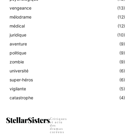
vengeance
(13)
mélodrame
(12)
médical
(12)
juridique
(10)
aventure
(9)
politique
(9)
zombie
(9)
université
(6)
super-héros
(6)
vigilante
(5)
catastrophe
(4)
Critiques
et actu
des
dramas
coréens