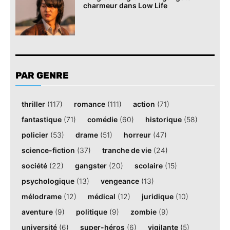
charmeur dans Low Life
PAR GENRE
thriller
(117)
romance
(111)
action
(71)
fantastique
(71)
comédie
(60)
historique
(58)
policier
(53)
drame
(51)
horreur
(47)
science-fiction
(37)
tranche de vie
(24)
société
(22)
gangster
(20)
scolaire
(15)
psychologique
(13)
vengeance
(13)
mélodrame
(12)
médical
(12)
juridique
(10)
aventure
(9)
politique
(9)
zombie
(9)
université
(6)
super-héros
(6)
vigilante
(5)