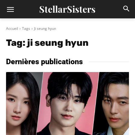
StellarSisters
Accueil
Tags
Ji seung hyun
Tag:
ji seung hyun
Dernières publications