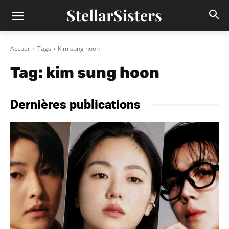
StellarSisters
Accueil
Tags
Kim sung hoon
Tag:
kim sung hoon
Dernières publications