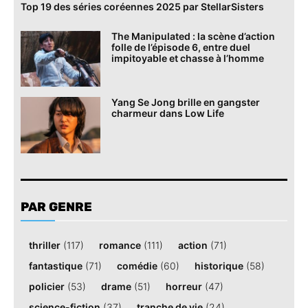
Top 19 des séries coréennes 2025 par StellarSisters
The Manipulated : la scène d’action
folle de l’épisode 6, entre duel
impitoyable et chasse à l’homme
Yang Se Jong brille en gangster
charmeur dans Low Life
PAR GENRE
thriller
(117)
romance
(111)
action
(71)
fantastique
(71)
comédie
(60)
historique
(58)
policier
(53)
drame
(51)
horreur
(47)
science-fiction
(37)
tranche de vie
(24)