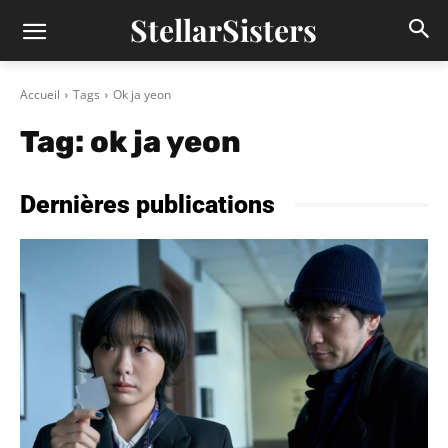
StellarSisters
Accueil
Tags
Ok ja yeon
Tag:
ok ja yeon
Dernières publications