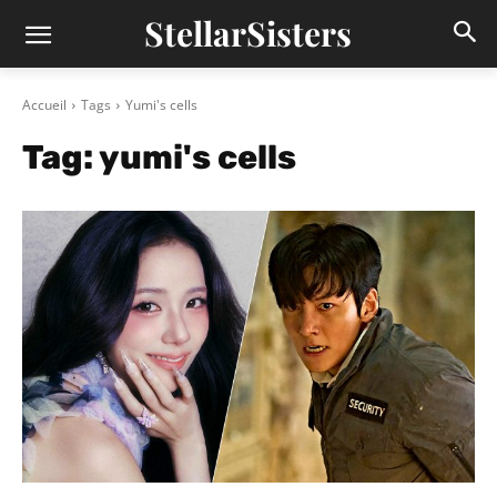
StellarSisters
Accueil
Tags
Yumi's cells
Tag:
yumi's cells