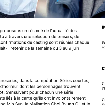
I
oposons un résumé de l’actualité des
u à travers une sélection de teasers, de
8e
 confirmations de casting sont réunies chaque
a
t-il retenir de la semaine du 3 au 9 juin
C
neseries, dans la compétition Séries courtes,
C
 d’horreur dont les personnages trouvent
l’
ot. S’ensuivent pour chacun une série
ts liés à la carte qu’ils ont involontairement
Cr
ng Min Sun, la réalisation Choi Byung Gil et le
Se