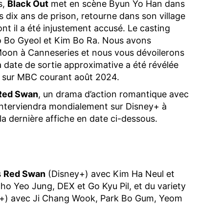
s,
Black Out
met en scène Byun Yo Han dans
s dix ans de prison, retourne dans son village
ont il a été injustement accusé. Le casting
 Bo Gyeol et Kim Bo Ra. Nous avons
Moon à Canneseries et nous vous dévoilerons
 date de sortie approximative a été révélée
a sur MBC courant août 2024.
Red Swan
, un drama d’action romantique avec
 interviendra mondialement sur Disney+ à
 la dernière affiche en date ci-dessous.
s
Red Swan
(Disney+) avec Kim Ha Neul et
o Yeo Jung, DEX et Go Kyu Pil, et du variety
+) avec Ji Chang Wook, Park Bo Gum, Yeom