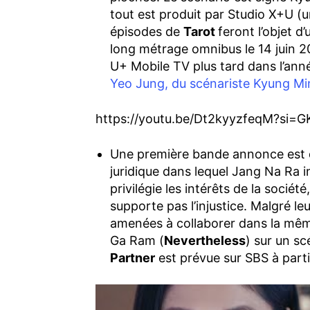
tout est produit par Studio X+U (
épisodes de
Tarot
feront l’objet 
long métrage omnibus le 14 juin 20
U+ Mobile TV plus tard dans l’an
Yeo Jung, du scénariste Kyung Mi
https://youtu.be/Dt2kyyzfeqM?si
Une première bande annonce est 
juridique dans lequel Jang Na Ra 
privilégie les intérêts de la socié
supporte pas l’injustice. Malgré le
amenées à collaborer dans la même
Ga Ram (
Nevertheless
) sur un s
Partner
est prévue sur SBS à partir