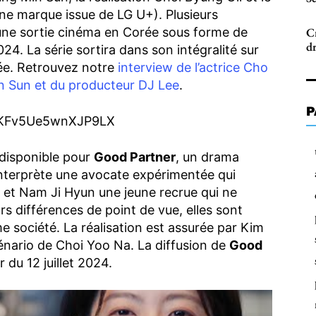
une marque issue de LG U+). Plusieurs
d’une sortie cinéma en Corée sous forme de
Cr
d
24. La série sortira dans son intégralité sur
née. Retrouvez notre
interview de l’actrice Cho
n Sun et du producteur DJ Lee
.
P
=GKFv5Ue5wnXJP9LX
disponible pour
Good Partner
, un drama
interprète une avocate expérimentée qui
té, et Nam Ji Hyun une jeune recrue qui ne
urs différences de point de vue, elles sont
 société. La réalisation est assurée par Kim
cénario de Choi Yoo Na. La diffusion de
Good
 du 12 juillet 2024.