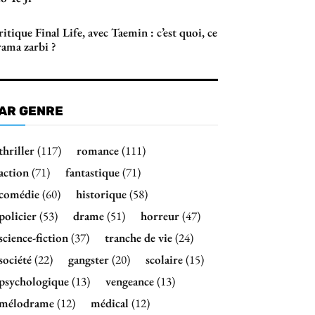
itique Final Life, avec Taemin : c’est quoi, ce
rama zarbi ?
AR GENRE
thriller
(117)
romance
(111)
action
(71)
fantastique
(71)
comédie
(60)
historique
(58)
policier
(53)
drame
(51)
horreur
(47)
science-fiction
(37)
tranche de vie
(24)
société
(22)
gangster
(20)
scolaire
(15)
psychologique
(13)
vengeance
(13)
mélodrame
(12)
médical
(12)