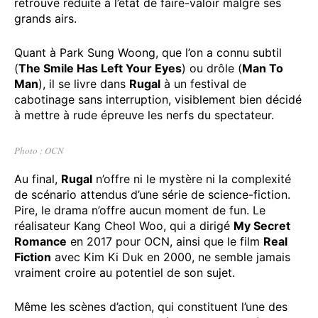
retrouve réduite à l’état de faire-valoir malgré ses
grands airs.
Quant à Park Sung Woong, que l’on a connu subtil
(
The Smile Has Left Your Eyes
) ou drôle (
Man To
Man
), il se livre dans
Rugal
à un festival de
cabotinage sans interruption, visiblement bien décidé
à mettre à rude épreuve les nerfs du spectateur.
Photo : OCN
Au final,
Rugal
n’offre ni le mystère ni la complexité
de scénario attendus d’une série de science-fiction.
Pire, le drama n’offre aucun moment de fun. Le
réalisateur Kang Cheol Woo, qui a dirigé
My Secret
Romance
en 2017 pour OCN, ainsi que le film
Real
Fiction
avec Kim Ki Duk en 2000, ne semble jamais
vraiment croire au potentiel de son sujet.
Même les scènes d’action, qui constituent l’une des