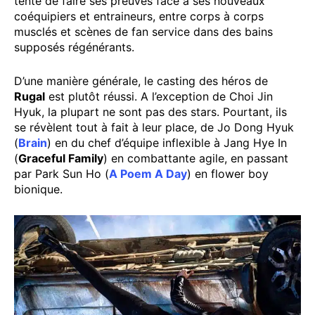
tente de faire ses preuves face à ses nouveaux
coéquipiers et entraineurs, entre corps à corps
musclés et scènes de fan service dans des bains
supposés régénérants.
D’une manière générale, le casting des héros de
Rugal
est plutôt réussi. A l’exception de Choi Jin
Hyuk, la plupart ne sont pas des stars. Pourtant, ils
se révèlent tout à fait à leur place, de Jo Dong Hyuk
(
Brain
) en du chef d’équipe inflexible à Jang Hye In
(
Graceful Family
) en combattante agile, en passant
par Park Sun Ho (
A Poem A Day
) en flower boy
bionique.