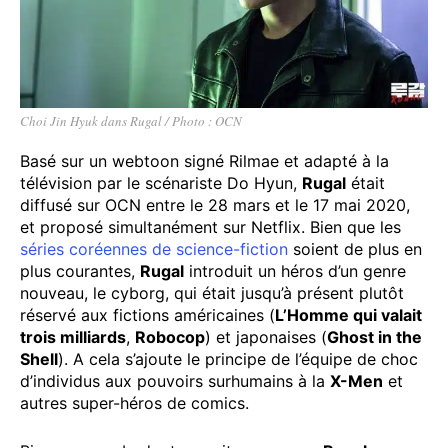
Choi Jin Hyuk dans Rugal / Photo : OCN
Basé sur un webtoon signé Rilmae et adapté à la
télévision par le scénariste Do Hyun,
Rugal
était
diffusé sur OCN entre le 28 mars et le 17 mai 2020,
et proposé simultanément sur Netflix. Bien que les
séries coréennes de science-fiction
soient de plus en
plus courantes,
Rugal
introduit un héros d’un genre
nouveau, le cyborg, qui était jusqu’à présent plutôt
réservé aux fictions américaines (
L’Homme qui valait
trois milliards
,
Robocop
) et japonaises (
Ghost in the
Shell
). A cela s’ajoute le principe de l’équipe de choc
d’individus aux pouvoirs surhumains à la
X-Men
et
autres super-héros de comics.