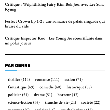
Critique : Weightlifting Fairy Kim Bok Joo, avec Lee Sung
Kyung
Perfect Crown Ep 1-2 : une romance de palais ringarde qui
brasse du vide
Critique Inspector Koo : Lee Young Ae ébouriffante dans
un polar joueur
PAR GENRE
thriller
(114)
romance
(111)
action
(71)
fantastique
(69)
comédie
(60)
historique
(58)
policier
(51)
drame
(51)
horreur
(43)
science-fiction
(36)
tranche de vie
(24)
société
(22)
gangster
(20)
scolaire
(15)
psychologique
(13)