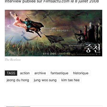
Interview publiée sur
Filmsactu.com
le 8 juillet 2008
The Restless
TAGS
action
archive
fantastique
historique
jeong du hong
jung woo sung
kim tae hee