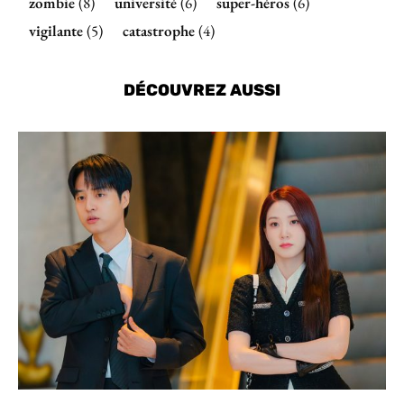
zombie
(8)
université
(6)
super-héros
(6)
vigilante
(5)
catastrophe
(4)
DÉCOUVREZ AUSSI