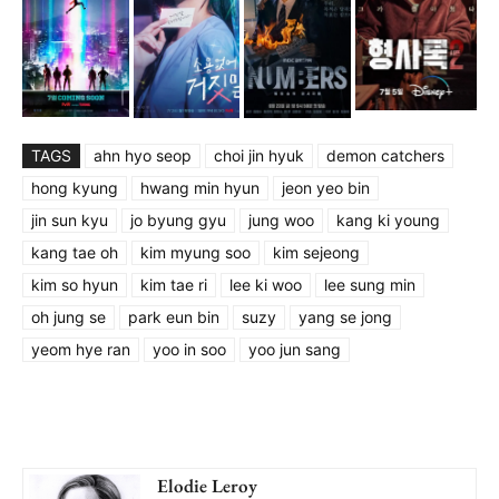
TAGS
ahn hyo seop
choi jin hyuk
demon catchers
hong kyung
hwang min hyun
jeon yeo bin
jin sun kyu
jo byung gyu
jung woo
kang ki young
kang tae oh
kim myung soo
kim sejeong
kim so hyun
kim tae ri
lee ki woo
lee sung min
oh jung se
park eun bin
suzy
yang se jong
yeom hye ran
yoo in soo
yoo jun sang
Elodie Leroy