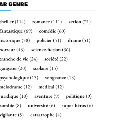
AR GENRE
thriller
(114)
romance
(111)
action
(71)
fantastique
(69)
comédie
(60)
historique
(58)
policier
(51)
drame
(51)
horreur
(43)
science-fiction
(36)
tranche de vie
(24)
société
(22)
gangster
(20)
scolaire
(15)
psychologique
(13)
vengeance
(13)
mélodrame
(12)
médical
(12)
juridique
(10)
aventure
(9)
politique
(9)
zombie
(8)
université
(6)
super-héros
(6)
vigilante
(5)
catastrophe
(4)