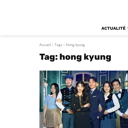
ACTUALITÉ
Accueil
Tags
Hong kyung
Tag:
hong kyung