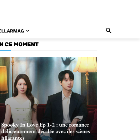
ELLARMAG
N CE MOMENT
Spooky In Love Ep 1-2 : une romance
délicieusement décalée avec des scènes
hilarantes