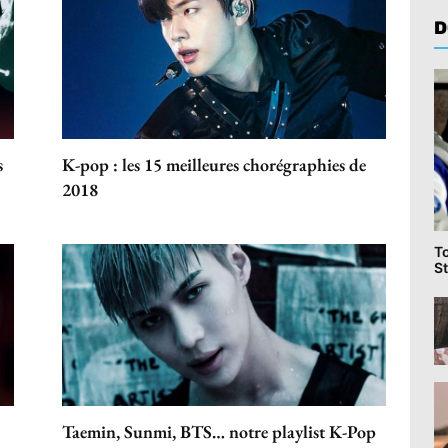
D
s
K-pop : les 15 meilleures chorégraphies de
2018
T
St
Taemin, Sunmi, BTS… notre playlist K-Pop