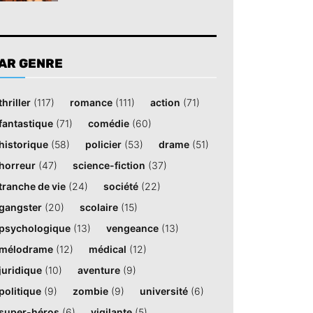
AR GENRE
thriller
(117)
romance
(111)
action
(71)
fantastique
(71)
comédie
(60)
historique
(58)
policier
(53)
drame
(51)
horreur
(47)
science-fiction
(37)
tranche de vie
(24)
société
(22)
gangster
(20)
scolaire
(15)
psychologique
(13)
vengeance
(13)
mélodrame
(12)
médical
(12)
juridique
(10)
aventure
(9)
politique
(9)
zombie
(9)
université
(6)
super-héros
(6)
vigilante
(5)