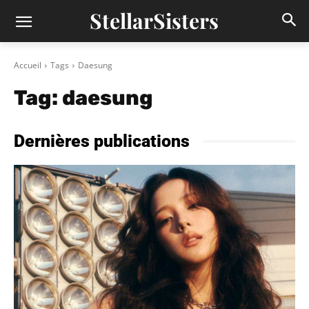
StellarSisters
Accueil
Tags
Daesung
Tag:
daesung
Dernières publications