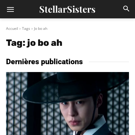
StellarSisters
Accueil
Tags
Jo bo ah
Tag:
jo bo ah
Dernières publications