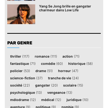
Yang Se Jong brille en gangster
charmeur dans Low Life
PAR GENRE
thriller
(117)
romance
(111)
action
(71)
fantastique
(71)
comédie
(60)
historique
(58)
policier
(53)
drame
(51)
horreur
(47)
science-fiction
(37)
tranche de vie
(24)
société
(22)
gangster
(20)
scolaire
(15)
psychologique
(13)
vengeance
(13)
mélodrame
(12)
médical
(12)
juridique
(10)
aventure
(9)
politique
(9)
zombie
(9)