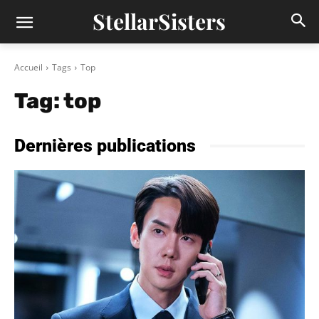
StellarSisters
Accueil
Tags
Top
Tag:
top
Dernières publications