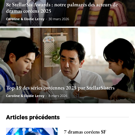
8e StellarSis Awards : notre palmarès des acteurs de
dramas coréens 2025
Caroline & Elodie Leroy
-
30 mars 2026
Top 19 des séries coréennes 2025 par StellarSisters
Caroline & Elodie Leroy
-
8 mars 2026
Articles précédents
7 dramas coréens SF