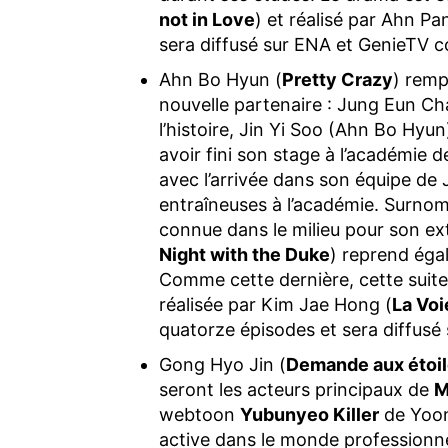
not in Love
) et réalisé par Ahn Pa
sera diffusé sur ENA et GenieTV c
Ahn Bo Hyun (
Pretty Crazy
) remp
nouvelle partenaire : Jung Eun Ch
l’histoire, Jin Yi Soo (Ahn Bo Hyun
avoir fini son stage à l’académie d
avec l’arrivée dans son équipe de
entraîneuses à l’académie. Surnomm
connue dans le milieu pour son ext
Night with the Duke
) reprend égal
Comme cette dernière, cette suite
réalisée par Kim Jae Hong (
La Voi
quatorze épisodes et sera diffusé
Gong Hyo Jin (
Demande aux étoi
seront les acteurs principaux de
M
webtoon
Yubunyeo Killer
de Yoon
active dans le monde professionnel