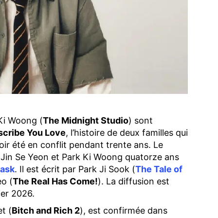
 Ki Woong (
The Midnight Studio
) sont
escribe You Love
, l’histoire de deux familles qui
oir été en conflit pendant trente ans. Le
e Jin Se Yeon et Park Ki Woong quatorze ans
Mask
. Il est écrit par Park Ji Sook (
The Tale of
eo (
The Real Has Come!
). La diffusion est
ier 2026.
t (
Bitch and Rich 2
), est confirmée dans