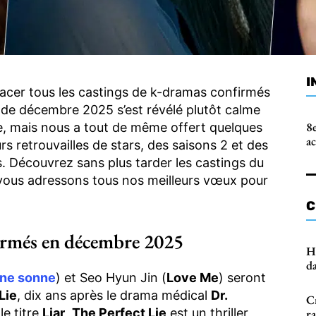
I
racer tous les castings de k-dramas confirmés
is de décembre 2025 s’est révélé plutôt calme
8e
e, mais nous a tout de même offert quelques
a
s retrouvailles de stars, des saisons 2 et des
s. Découvrez sans plus tarder les castings du
vous adressons tous nos meilleurs vœux pour
C
irmés en décembre 2025
H
d
one sonne
) et Seo Hyun Jin (
Love Me
) seront
Lie
, dix ans après le drama médical
Dr.
C
e titre
Liar
,
The Perfect Lie
est un thriller
r