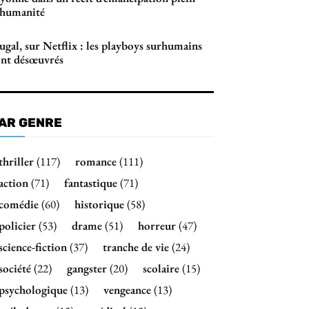
’humanité
gal, sur Netflix : les playboys surhumains
ont désœuvrés
AR GENRE
thriller
(117)
romance
(111)
action
(71)
fantastique
(71)
comédie
(60)
historique
(58)
policier
(53)
drame
(51)
horreur
(47)
science-fiction
(37)
tranche de vie
(24)
société
(22)
gangster
(20)
scolaire
(15)
psychologique
(13)
vengeance
(13)