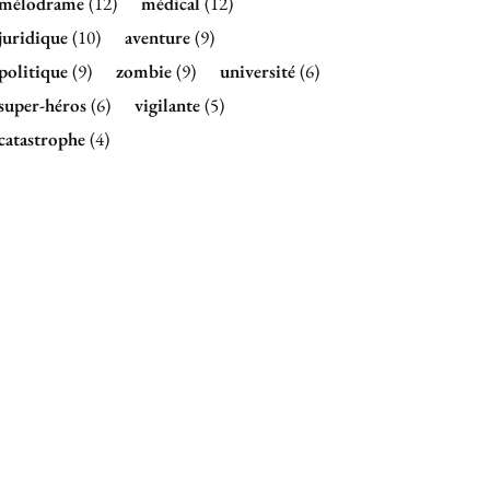
mélodrame
(12)
médical
(12)
juridique
(10)
aventure
(9)
politique
(9)
zombie
(9)
université
(6)
super-héros
(6)
vigilante
(5)
catastrophe
(4)