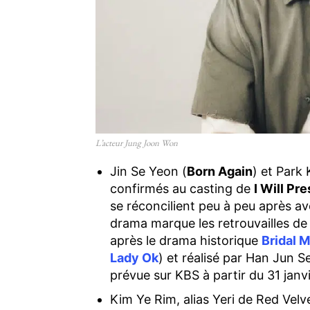
L’acteur Jung Joon Won
Jin Se Yeon (
Born Again
) et Park
confirmés au casting de
I Will Pr
se réconcilient peu à peu après av
drama marque les retrouvailles d
après le drama historique
Bridal 
Lady Ok
) et réalisé par Han Jun S
prévue sur KBS à partir du 31 janv
Kim Ye Rim, alias Yeri de Red Velve