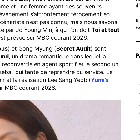
d
mme et une femme ayant des souvenirs
 événement s’affrontement férocement en
Ru
scénariste n’est pas connu, mais nous savons
s
te par Jo Young Min, à qui l’on doit
Toi et tout
 est prévue sur MBC courant 2026.
ous
) et Gong Myung (
Secret Audit
) sont
P
und
, un drama romantique dans lequel la
 reconvertie en agent sportif et le second un
eball qui tente de reprendre du service. Le
 et la réalisation Lee Sang Yeob (
Yumi’s
 sur MBC courant 2026.