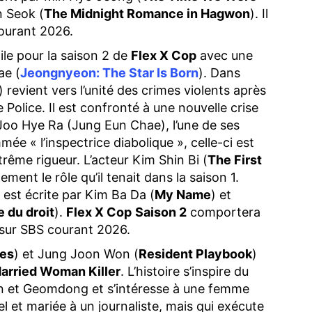
n Seok (
The Midnight Romance in Hagwon
). Il
ourant 2026.
ile pour la saison 2 de
Flex X Cop
avec une
ae (
Jeongnyeon: The Star Is Born
). Dans
) revient vers l’unité des crimes violents après
e Police. Il est confronté à une nouvelle crise
 Joo Hye Ra (Jung Eun Chae), l’une de ses
ée « l’inspectrice diabolique », celle-ci est
rême rigueur. L’acteur Kim Shin Bi (
The First
ement le rôle qu’il tenait dans la saison 1.
 est écrite par Kim Ba Da (
My Name
) et
e du droit
).
Flex X Cop
Saison 2
comportera
 sur SBS courant 2026.
les
) et Jung Joon Won (
Resident Playbook
)
arried Woman Killer
. L’histoire s’inspire du
 et Geomdong et s’intéresse à une femme
 et mariée à un journaliste, mais qui exécute