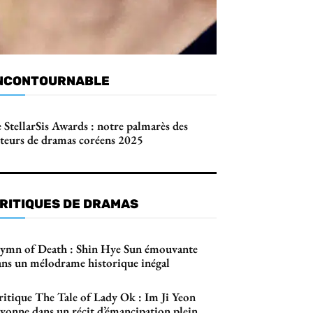
NCONTOURNABLE
 StellarSis Awards : notre palmarès des
cteurs de dramas coréens 2025
RITIQUES DE DRAMAS
ymn of Death : Shin Hye Sun émouvante
ans un mélodrame historique inégal
ritique The Tale of Lady Ok : Im Ji Yeon
ayonne dans un récit d’émancipation plein