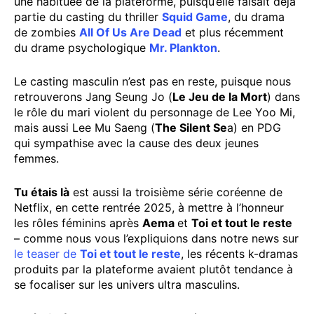
une habituée de la plateforme, puisqu’elle faisait déjà
partie du casting du thriller
Squid Game
, du drama
de zombies
All Of Us Are Dead
et plus récemment
du drame psychologique
Mr. Plankton
.
Le casting masculin n’est pas en reste, puisque nous
retrouverons Jang Seung Jo (
Le Jeu de la Mort
) dans
le rôle du mari violent du personnage de Lee Yoo Mi,
mais aussi Lee Mu Saeng (
The Silent Se
a) en PDG
qui sympathise avec la cause des deux jeunes
femmes.
Tu étais là
est aussi la troisième série coréenne de
Netflix, en cette rentrée 2025, à mettre à l’honneur
les rôles féminins après
Aema
et
Toi et tout le reste
– comme nous vous l’expliquions dans notre news sur
le teaser de
Toi et tout le reste
, les récents k-dramas
produits par la plateforme avaient plutôt tendance à
se focaliser sur les univers ultra masculins.