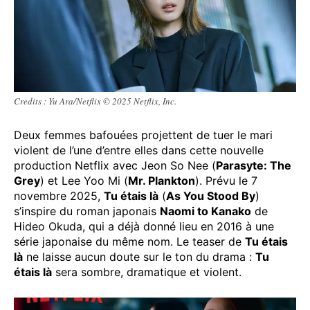
Credits : Yu Ara/Netflix © 2025 Netflix, Inc.
Deux femmes bafouées projettent de tuer le mari
violent de l’une d’entre elles dans cette nouvelle
production Netflix avec Jeon So Nee (
Parasyte: The
Grey
) et Lee Yoo Mi (
Mr. Plankton
). Prévu le 7
novembre 2025,
Tu étais là
(
As You Stood By
)
s’inspire du roman japonais
Naomi to Kanako
de
Hideo Okuda, qui a déjà donné lieu en 2016 à une
série japonaise du même nom. Le teaser de
Tu étais
là
ne laisse aucun doute sur le ton du drama :
Tu
étais là
sera sombre, dramatique et violent.