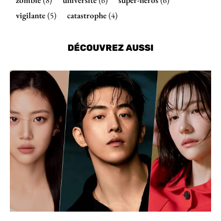
zombie
(8)
université
(6)
super-héros
(6)
vigilante
(5)
catastrophe
(4)
DÉCOUVREZ AUSSI