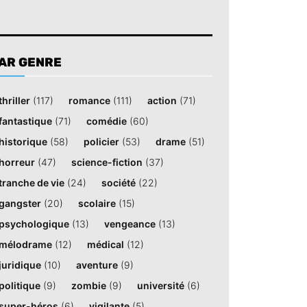
AR GENRE
thriller
(117)
romance
(111)
action
(71)
fantastique
(71)
comédie
(60)
historique
(58)
policier
(53)
drame
(51)
horreur
(47)
science-fiction
(37)
tranche de vie
(24)
société
(22)
gangster
(20)
scolaire
(15)
psychologique
(13)
vengeance
(13)
mélodrame
(12)
médical
(12)
juridique
(10)
aventure
(9)
politique
(9)
zombie
(9)
université
(6)
super-héros
(6)
vigilante
(5)