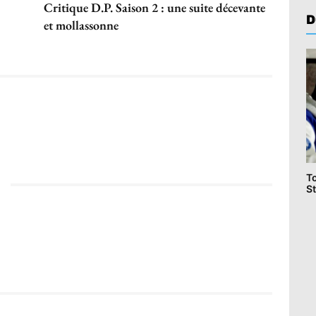
Critique D.P. Saison 2 : une suite décevante
D
et mollassonne
T
St