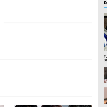
D
T
St