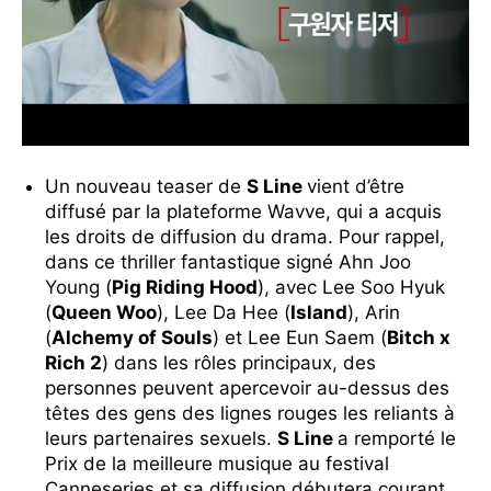
Un nouveau teaser de
S Line
vient d’être
diffusé par la plateforme Wavve, qui a acquis
les droits de diffusion du drama. Pour rappel,
dans ce thriller fantastique signé Ahn Joo
Young (
Pig Riding Hood
), avec Lee Soo Hyuk
(
Queen Woo
), Lee Da Hee (
Island
), Arin
(
Alchemy of Souls
) et Lee Eun Saem (
Bitch x
Rich 2
) dans les rôles principaux, des
personnes peuvent apercevoir au-dessus des
têtes des gens des lignes rouges les reliants à
leurs partenaires sexuels.
S Line
a remporté le
Prix de la meilleure musique au festival
Canneseries et sa diffusion débutera courant