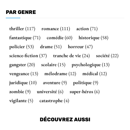
PAR GENRE
thriller
(117)
romance
(111)
action
(71)
fantastique
(71)
comédie
(60)
historique
(58)
policier
(53)
drame
(51)
horreur
(47)
science-fiction
(37)
tranche de vie
(24)
société
(22)
gangster
(20)
scolaire
(15)
psychologique
(13)
vengeance
(13)
mélodrame
(12)
médical
(12)
juridique
(10)
aventure
(9)
politique
(9)
zombie
(9)
université
(6)
super-héros
(6)
vigilante
(5)
catastrophe
(4)
DÉCOUVREZ AUSSI