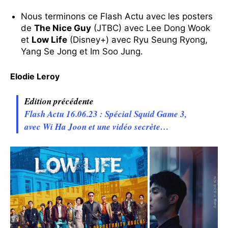
Nous terminons ce Flash Actu avec les posters
de
The Nice Guy
(JTBC) avec Lee Dong Wook
et
Low Life
(Disney+) avec Ryu Seung Ryong,
Yang Se Jong et Im Soo Jung.
Elodie Leroy
Edition précédente
Flash Actu 16.06.23 : Spécial Squid Game 3,
avec Wi Ha Joon et une vidéo secrète…