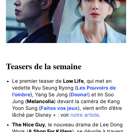
Teasers de la semaine
Le premier teaser de
Low Life
, qui met en
vedette Ryu Seung Ryong (
Les Pouvoirs de
l’ombre
), Yang Se Jong (
Doona!
) et Im Soo
Jung (
Melancolia
) devant la caméra de Kang
Yoon Sung (
Faites vos jeux
), vient enfin d’être
lâché par Disney + : voir
notre article
.
The Nice Guy
, le nouveau drama de Lee Dong
Wook (
A Shop For Killers
), se dévoile à travers