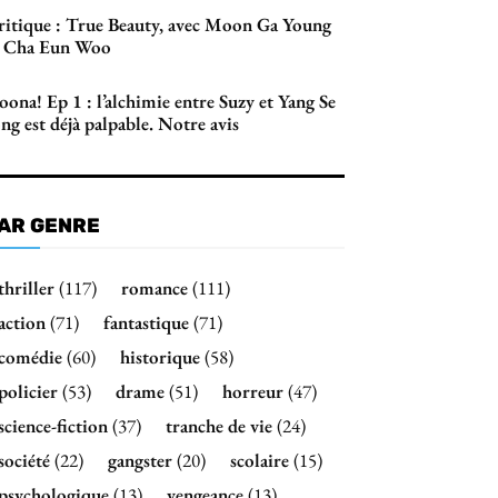
ritique : True Beauty, avec Moon Ga Young
t Cha Eun Woo
ona! Ep 1 : l’alchimie entre Suzy et Yang Se
ng est déjà palpable. Notre avis
AR GENRE
thriller
(117)
romance
(111)
action
(71)
fantastique
(71)
comédie
(60)
historique
(58)
policier
(53)
drame
(51)
horreur
(47)
science-fiction
(37)
tranche de vie
(24)
société
(22)
gangster
(20)
scolaire
(15)
psychologique
(13)
vengeance
(13)