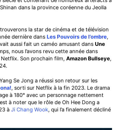
e siècle et contenant de nombreux artefacts a
 Shinan dans la province coréenne du Jeolla
etrouverons la star de cinéma et de télévision
année dernière dans
Les Pouvoirs de l’ombre
,
avait aussi fait un caméo amusant dans
Une
mps, nous l’avons revu cette année dans
 Netflix. Son prochain film,
Amazon Bullseye
,
24.
 Yang Se Jong a réussi son retour sur les
ona!
, sorti sur Netflix à la fin 2023. Le drama
irage à 180° avec un personnage nettement
est à noter que le rôle de Oh Hee Dong a
023 à
Ji Chang Wook
, qui l’a finalement décliné