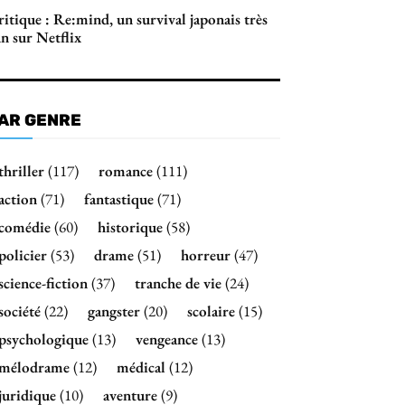
itique : Re:mind, un survival japonais très
n sur Netflix
AR GENRE
thriller
(117)
romance
(111)
action
(71)
fantastique
(71)
comédie
(60)
historique
(58)
policier
(53)
drame
(51)
horreur
(47)
science-fiction
(37)
tranche de vie
(24)
société
(22)
gangster
(20)
scolaire
(15)
psychologique
(13)
vengeance
(13)
mélodrame
(12)
médical
(12)
juridique
(10)
aventure
(9)