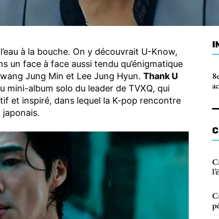
I
l’eau à la bouche. On y découvrait U-Know,
s un face à face aussi tendu qu’énigmatique
8e
s Hwang Jung Min et Lee Jung Hyun.
Thank U
a
au mini-album solo du leader de TVXQ, qui
f et inspiré, dans lequel la K-pop rencontre
 japonais.
C
C
l
C
pé