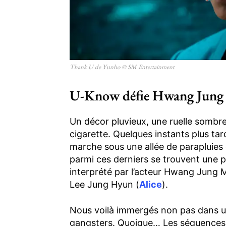
Thank U de Yunho © SM Entertainment
U-Know défie Hwang Jung
Un décor pluvieux, une ruelle sombre,
cigarette. Quelques instants plus ta
marche sous une allée de parapluie
parmi ces derniers se trouvent une p
interprété par l’acteur Hwang Jung M
Lee Jung Hyun (
Alice
).
Nous voilà immergés non pas dans un
gangsters. Quoique… Les séquences s