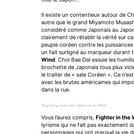
Il existe un contentieux autour de Ch
autre que le grand Miyamoto Musashi
considéré comme Japonais au Japon.
clairement de rétablir la vérité sur 
peuple coréen contre les puissances c
un fait surligné au marqueur durant 
Wind
. Choi Bae Dal essuie les humili
brochette de Japonais tous plus vicie
le traiter de « sale Coréen ». Ce n’es
avec les brutes américaines qui imp
dans la rue.
Yang Dong Geun dans Fighter in the Wind
Vous l’aurez compris,
Fighter in the
lyrisme qui ne fait pas exactement d
personnages qui ont marqué la vie du