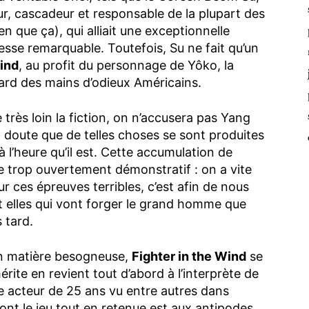
r, cascadeur et responsable de la plupart des
n que ça), qui alliait une exceptionnelle
esse remarquable. Toutefois, Su ne fait qu’un
Wind
, au profit du personnage de Yôko, la
ard des mains d’odieux Américains.
très loin la fiction, on n’accusera pas Yang
 doute que de telles choses se sont produites
à l’heure qu’il est. Cette accumulation de
e trop ouvertement démonstratif : on a vite
sur ces épreuves terribles, c’est afin de nous
 elles qui vont forger le grand homme que
 tard.
en matière besogneuse,
Fighter in the Wind
se
rite en revient tout d’abord à l’interprète de
 acteur de 25 ans vu entre autres dans
ont le jeu tout en retenue est aux antipodes