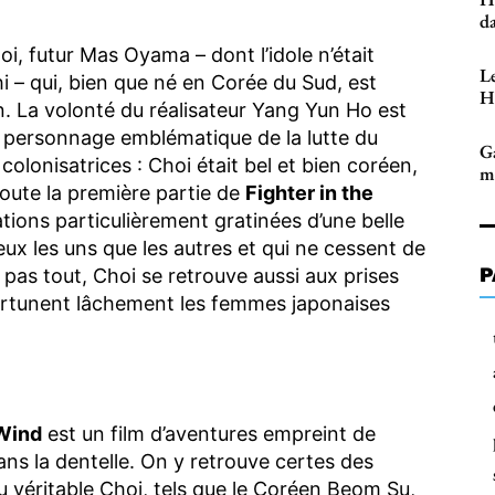
d
oi, futur Mas Oyama – dont l’idole n’était
Le
 – qui, bien que né en Corée du Sud, est
H
 La volonté du réalisateur Yang Yun Ho est
ce personnage emblématique de la lutte du
G
olonisatrices : Choi était bel et bien coréen,
ma
toute la première partie de
Fighter in the
ations particulièrement gratinées d’une belle
ux les uns que les autres et qui ne cessent de
P
t pas tout, Choi se retrouve aussi aux prises
ortunent lâchement les femmes japonaises
 Wind
est un film d’aventures empreint de
ans la dentelle. On y retrouve certes des
 véritable Choi, tels que le Coréen Beom Su,