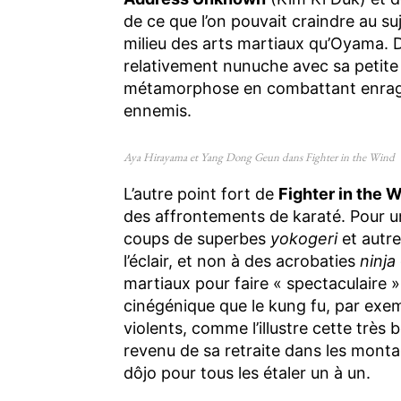
de ce que l’on pouvait craindre au su
milieu des arts martiaux qu’Oyama.
relativement nunuche avec sa petite
métamorphose en combattant enragé dè
ennemis.
Aya Hirayama et Yang Dong Geun dans Fighter in the Wind
L’autre point fort de
Fighter in the 
des affrontements de karaté. Pour un
coups de superbes
yokogeri
et autr
l’éclair, et non à des acrobaties
ninja
martiaux pour faire « spectaculaire »
cinégénique que le kung fu, par exe
violents, comme l’illustre cette très
revenu de sa retraite dans les monta
dôjo pour tous les étaler un à un.