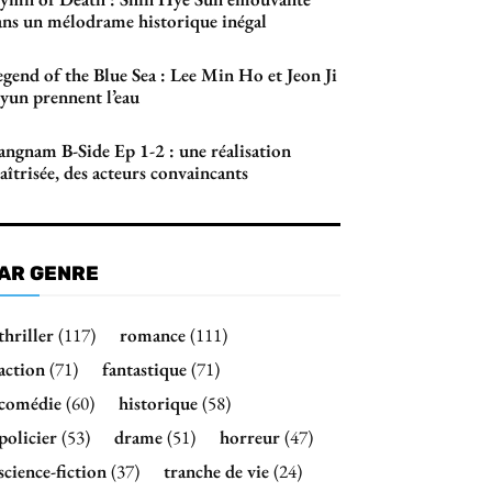
ans un mélodrame historique inégal
gend of the Blue Sea : Lee Min Ho et Jeon Ji
yun prennent l’eau
angnam B-Side Ep 1-2 : une réalisation
îtrisée, des acteurs convaincants
AR GENRE
thriller
(117)
romance
(111)
action
(71)
fantastique
(71)
comédie
(60)
historique
(58)
policier
(53)
drame
(51)
horreur
(47)
science-fiction
(37)
tranche de vie
(24)