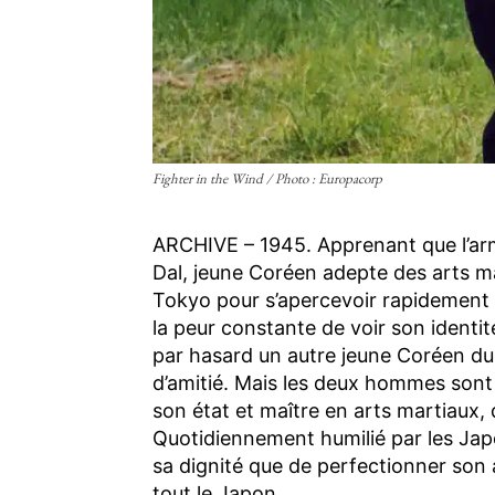
Fighter in the Wind / Photo : Europacorp
ARCHIVE – 1945. Apprenant que l’arm
Dal, jeune Coréen adepte des arts m
Tokyo pour s’apercevoir rapidement qu’
la peur constante de voir son identi
par hasard un autre jeune Coréen du 
d’amitié. Mais les deux hommes sont
son état et maître en arts martiaux, q
Quotidiennement humilié par les Japo
sa dignité que de perfectionner son 
tout le Japon…