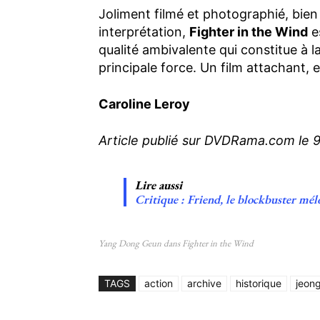
Joliment filmé et photographié, bien
interprétation,
Fighter in the Wind
e
qualité ambivalente qui constitue à la
principale force. Un film attachant,
Caroline Leroy
Article publié sur DVDRama.com le
Lire aussi
Critique : Friend, le blockbuster m
Yang Dong Geun dans Fighter in the Wind
TAGS
action
archive
historique
jeon