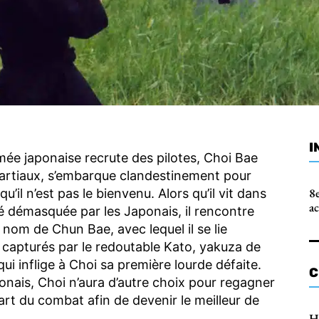
I
ée japonaise recrute des pilotes, Choi Bae
artiaux, s’embarque clandestinement pour
8e
il n’est pas le bienvenu. Alors qu’il vit dans
a
té démasquée par les Japonais, il rencontre
nom de Chun Bae, avec lequel il se lie
 capturés par le redoutable Kato, yakuza de
ui inflige à Choi sa première lourde défaite.
C
nais, Choi n’aura d’autre choix pour regagner
art du combat afin de devenir le meilleur de
H