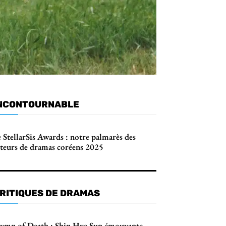
NCONTOURNABLE
 StellarSis Awards : notre palmarès des
cteurs de dramas coréens 2025
RITIQUES DE DRAMAS
ymn of Death : Shin Hye Sun émouvante