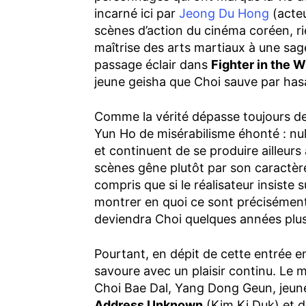
incarné ici par
Jeong Du Hong
(acteu
scènes d’action du cinéma coréen, rie
maîtrise des arts martiaux à une sag
passage éclair dans
Fighter in the 
jeune geisha que Choi sauve par has
Comme la vérité dépasse toujours de 
Yun Ho de misérabilisme éhonté : nul
et continuent de se produire ailleurs 
scènes gêne plutôt par son caractèr
compris que si le réalisateur insiste 
montrer en quoi ce sont précisément
deviendra Choi quelques années plus
Pourtant, en dépit de cette entrée 
savoure avec un plaisir continu. Le mé
Choi Bae Dal, Yang Dong Geun, jeune
Address Unknown
(Kim Ki Duk) et d