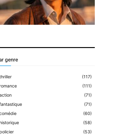
ar genre
thriller
(117)
romance
(111)
action
(71)
fantastique
(71)
comédie
(60)
historique
(58)
policier
(53)