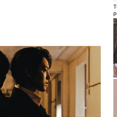
o
T
p