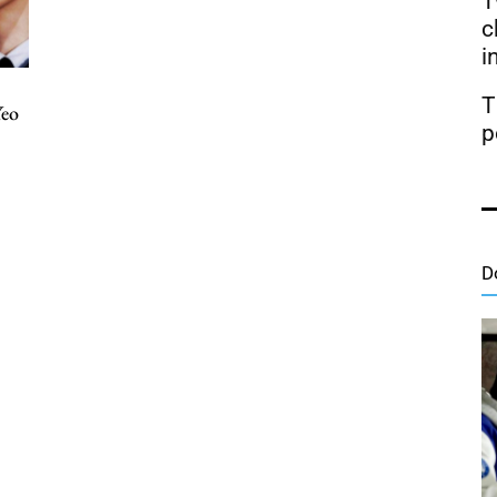
T
c
i
T
Yeo
p
D