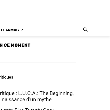
ELLARMAG
N CE MOMENT
ramabuzz 07/26 : Nam Joo
yuk, Park Ji Hyun, Hong
wa Yeon
ritiques
ritique : L.U.C.A.: The Beginning,
a naissance d’un mythe