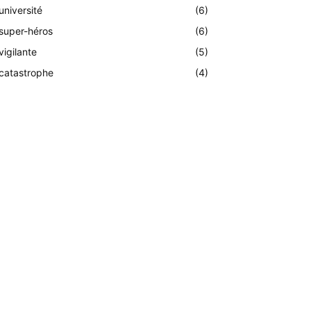
université
(6)
super-héros
(6)
vigilante
(5)
catastrophe
(4)