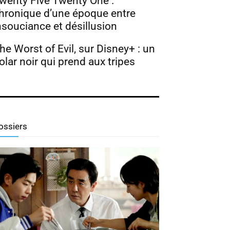
wenty Five Twenty One :
hronique d’une époque entre
nsouciance et désillusion
he Worst of Evil, sur Disney+ : un
olar noir qui prend aux tripes
ossiers