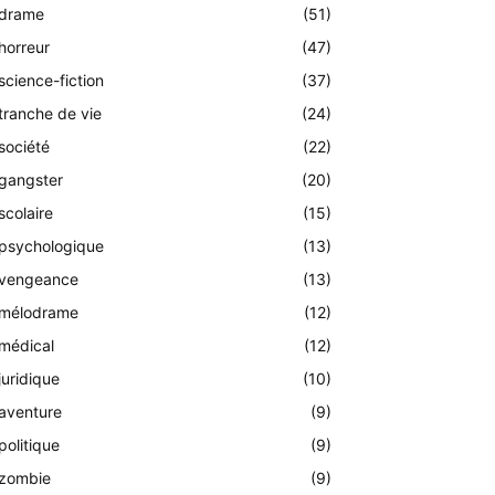
drame
(51)
horreur
(47)
science-fiction
(37)
tranche de vie
(24)
société
(22)
gangster
(20)
scolaire
(15)
psychologique
(13)
vengeance
(13)
mélodrame
(12)
médical
(12)
juridique
(10)
aventure
(9)
politique
(9)
zombie
(9)