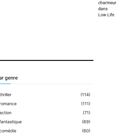
charmeur
dans
Low Life
ar genre
thriller
(114)
romance
(111)
action
(71)
fantastique
(69)
comédie
(60)