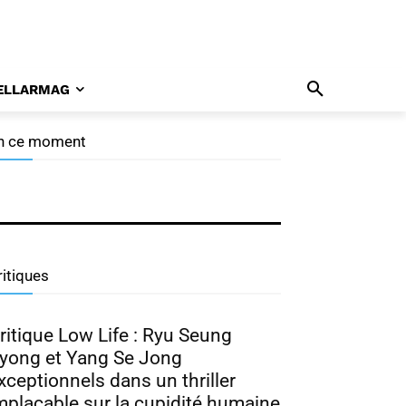
ELLARMAG
n ce moment
ramabuzz 07/26 : Nam Joo
yuk, Park Ji Hyun, Hong
wa Yeon
ritiques
ritique Low Life : Ryu Seung
yong et Yang Se Jong
xceptionnels dans un thriller
mplacable sur la cupidité humaine