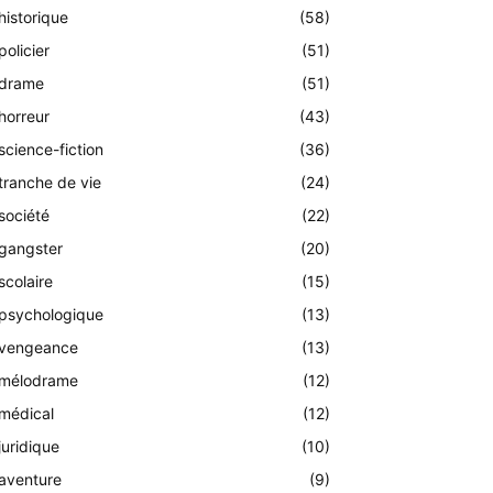
historique
(58)
policier
(51)
drame
(51)
horreur
(43)
science-fiction
(36)
tranche de vie
(24)
société
(22)
gangster
(20)
scolaire
(15)
psychologique
(13)
vengeance
(13)
mélodrame
(12)
médical
(12)
juridique
(10)
aventure
(9)