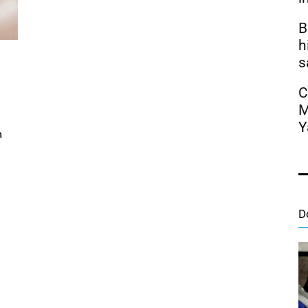
B
h
s
C
M
Y
h
D