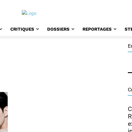
CRITIQUES
DOSSIERS
REPORTAGES
ST
E
D
H
H
C
C
R
e
i