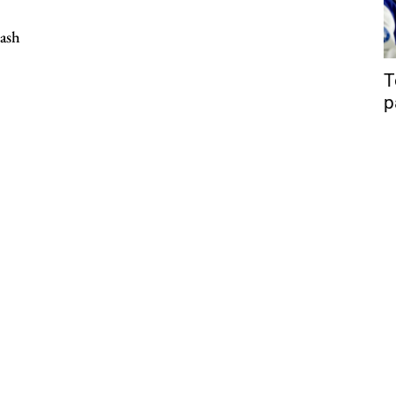
lash
T
p