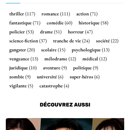
thriller
(117)
romance
(111)
action
(71)
fantastique
(71)
comédie
(60)
historique
(58)
policier
(53)
drame
(51)
horreur
(47)
science-fiction
(37)
tranche de vie
(24)
société
(22)
gangster
(20)
scolaire
(15)
psychologique
(13)
vengeance
(13)
mélodrame
(12)
médical
(12)
juridique
(10)
aventure
(9)
politique
(9)
zombie
(9)
université
(6)
super-héros
(6)
vigilante
(5)
catastrophe
(4)
DÉCOUVREZ AUSSI