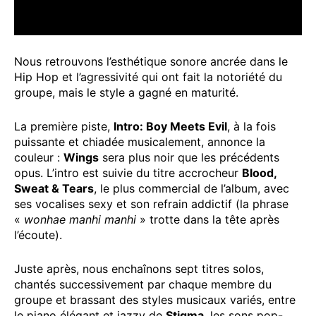
Nous retrouvons l’esthétique sonore ancrée dans le
Hip Hop et l’agressivité qui ont fait la notoriété du
groupe, mais le style a gagné en maturité.
La première piste,
Intro: Boy Meets Evil
, à la fois
puissante et chiadée musicalement, annonce la
couleur :
Wings
sera plus noir que les précédents
opus. L’intro est suivie du titre accrocheur
Blood,
Sweat & Tears
, le plus commercial de l’album, avec
ses vocalises sexy et son refrain addictif (la phrase
«
wonhae manhi manhi
» trotte dans la tête après
l’écoute).
Juste après, nous enchaînons sept titres solos,
chantés successivement par chaque membre du
groupe et brassant des styles musicaux variés, entre
le piano élégant et jazzy de
Stigma
, les sons pop-