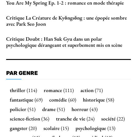
You Are My Spring Ep. 1-2 : romance en mode thérapie
Critique La Créature de Kyŏngsŏng : une épopée sombre
avec Park Seo Joon
Critique Doubt : Han Suk Gyu dans un polar
psychologique dérangeant et superbement mis en scène
PAR GENRE
thriller
(114)
romance
(111)
action
(71)
fantastique
(69)
comédie
(60)
historique
(58)
policier
(51)
drame
(51)
horreur
(43)
science-fiction
(36)
tranche de vie
(24)
société
(22)
gangster
(20)
scolaire
(15)
psychologique
(13)