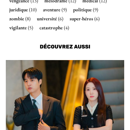
vengeance
(13)
mélodrame
(12)
médical
(12)
juridique
(10)
aventure
(9)
politique
(9)
zombie
(8)
université
(6)
super-héros
(6)
vigilante
(5)
catastrophe
(4)
DÉCOUVREZ AUSSI