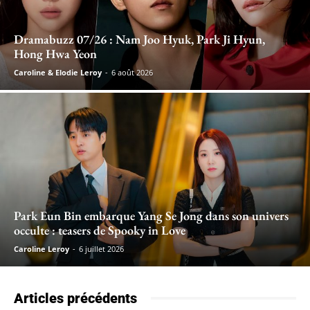
Dramabuzz 07/26 : Nam Joo Hyuk, Park Ji Hyun,
Hong Hwa Yeon
Caroline & Elodie Leroy
-
6 août 2026
Park Eun Bin embarque Yang Se Jong dans son univers
occulte : teasers de Spooky in Love
Caroline Leroy
-
6 juillet 2026
Articles précédents