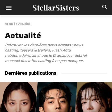
StellarSisters
Accueil
Actualité
Actualité
Retrouvez les dernières news dramas : news
casting, teasers & trailers, Flash Actu
hebdomadaire, ainsi que le Dramabuzz, debrief
mensuel des infos casting à ne pas manquer.
Dernières publications