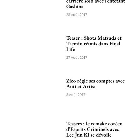
carrière solo avec l’entêtant
Gashina
28 Août 2017
Teaser : Shota Matsuda et
Taemin réunis dans Final
Life
27 Août 2017
Zico règle ses comptes avec
Anti et Artist
8 Août 2017
Teasers : le remake coréen
d’Esprits Criminels avec
Lee Jun Ki se dévoile