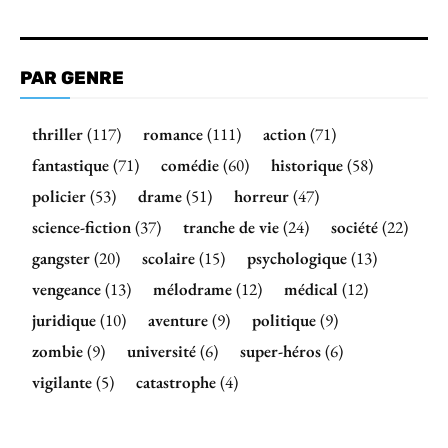
PAR GENRE
thriller
(117)
romance
(111)
action
(71)
fantastique
(71)
comédie
(60)
historique
(58)
policier
(53)
drame
(51)
horreur
(47)
science-fiction
(37)
tranche de vie
(24)
société
(22)
gangster
(20)
scolaire
(15)
psychologique
(13)
vengeance
(13)
mélodrame
(12)
médical
(12)
juridique
(10)
aventure
(9)
politique
(9)
zombie
(9)
université
(6)
super-héros
(6)
vigilante
(5)
catastrophe
(4)